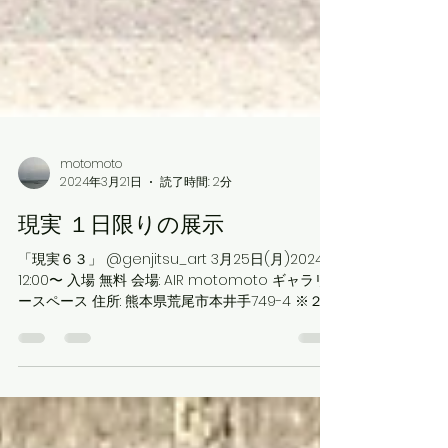
motomoto
2024年3月21日
読了時間: 2分
現実 １日限りの展示
「現実６３」 @genjitsu_art 3月25日(月)2024
12:00〜 入場 無料 会場: AIR motomoto ギャラリ
ースペース 住所: 熊本県荒尾市本井手749-4 ※２F
は個人宅となりますので、１Fから入口をご利用下
さい。 ●駐車場は5台程度駐車可...