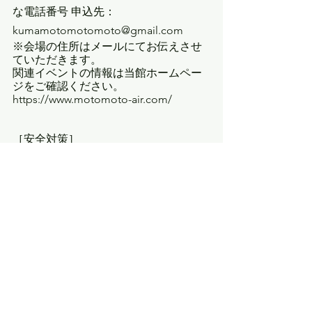
な電話番号 申込先：
kumamotomotomoto@gmail.com 
※会場の住所はメールにてお伝えさせ
ていただきます。 
関連イベントの情報は当館ホームペー
ジをご確認ください。 
https://www.motomoto-air.com/
［安全対策］ 
〇入館時に検温をさせていただきま
す。 
※37.5℃以上の発熱がある方は入館をお
断りさせていただきます。 
○ 来館される際は、マスクの着用をお
願いします。 
○ 来館中も、こまめな手洗いや手指の
消毒をお願いします。 
・各所に手指消毒液を準備しておりま
す。 
新型コロナウイルス感染拡大の情報に
よっては関連のイベントの中止を行う