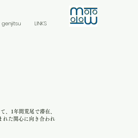
 genjitsu
LINKS
として、1年間荒尾で滞在、
まれた関心に向き合われ