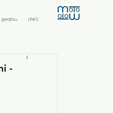
 genjitsu
LINKS
i -