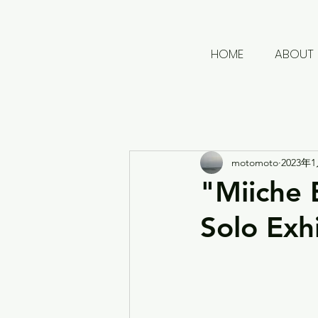
HOME
ABOUT
motomoto
2023年
"Miiche 
Solo Exh